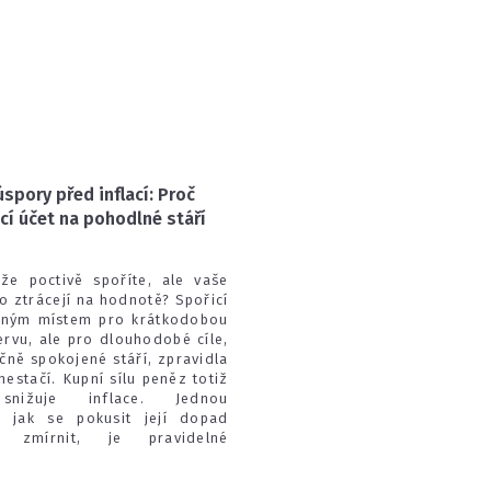
úspory před inflací: Proč
cí účet na pohodlné stáří
 že poctivě spoříte, ale vaše
o ztrácejí na hodnotě? Spořicí
dným místem pro krátkodobou
ervu, ale pro dlouhodobé cíle,
nčně spokojené stáří, zpravidla
estačí. Kupní sílu peněz totiž
snižuje inflace. Jednou
, jak se pokusit její dopad
ě zmírnit, je pravidelné