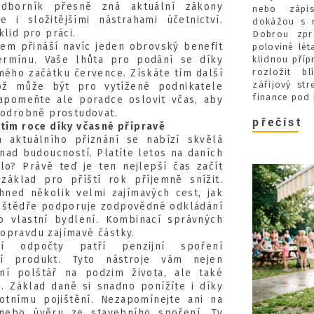
dborník přesně zná aktuální zákony
nebo zápi
i složitějšími nástrahami účetnictví.
dokážou s 
klid pro práci.
Dobrou zpr
em přináší navíc jeden obrovský benefit
polovině lét
klidnou přípr
rmínu. Vaše lhůta pro podání se díky
rozložit bl
ého začátku července. Získáte tím další
zářijový st
ož může být pro vytížené podnikatele
finance pod 
apomeňte ale poradce oslovit včas, aby
 podrobně prostudovat.
přečíst
štím roce díky včasné přípravě
 aktuálního přiznání se nabízí skvělá
 nad budoucností. Platíte letos na daních
lo? Právě teď je ten nejlepší čas začít
 základ pro příští rok příjemně snížit.
 hned několik velmi zajímavých cest, jak
iž štědře podporuje zodpovědné odkládání
o vlastní bydlení. Kombinací správných
opravdu zajímavé částky.
ší odpočty patří penzijní spoření
ní produkt. Tyto nástroje vám nejen
ní polštář na podzim života, ale také
. Základ daně si snadno ponížíte i díky
otnímu pojištění. Nezapomínejte ani na
nebo úvěru ze stavebního spoření. Ty