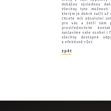
dokážou výslednou daň
Všechny tyto možnosti 
kterým je dobré začít už 
Chcete mít absolutní ji
pro vás a šetří vám p
prostřednictvím kont
nastavíme vaše osobní i f
všechny dostupné odp
a efektivně růst.
zpět