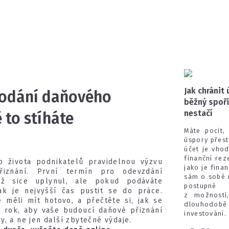
Jak chránit 
podání daňového
běžný spoři
nestačí
 to stíháte
Máte pocit,
úspory přest
účet je vho
finanční rez
do života podnikatelů pravidelnou výzvu
jako je fina
iznání. První termín pro odevzdání
sám o sobě n
už sice uplynul, ale pokud podáváte
postupně 
pak je nejvyšší čas pustit se do práce.
z možností
e měli mít hotovo, a přečtěte si, jak se
dlouhodob
tí rok, aby vaše budoucí daňové přiznání
investování.
, a ne jen další zbytečné výdaje.