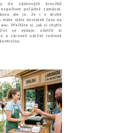
sy do zájmových kroužků
rozpočtem pořádně zamávat.
ávou ale je, že i v druhé
a máte stále dostatek času na
avu. Přečtěte si, jak si chytře
ížící se výdaje, ušetřit si
res a zároveň udržet rodinné
kontrolou.