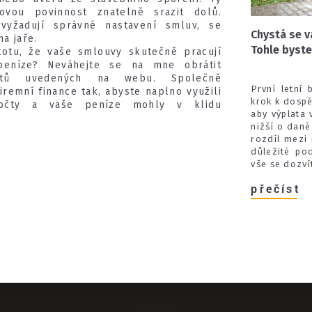
ovou povinnost znatelně srazit dolů.
vyžadují správné nastavení smluv, se
Chystá se v
na jaře.
Tohle byste
stotu, že vaše smlouvy skutečně pracují
eníze? Neváhejte se na mne obrátit
aktů uvedených na webu. Společně
První letní 
iremní finance tak, abyste naplno využili
krok k dospěl
očty a vaše peníze mohly v klidu
aby výplata 
nižší o daně
rozdíl mezi
důležité po
vše se dozví
přečíst