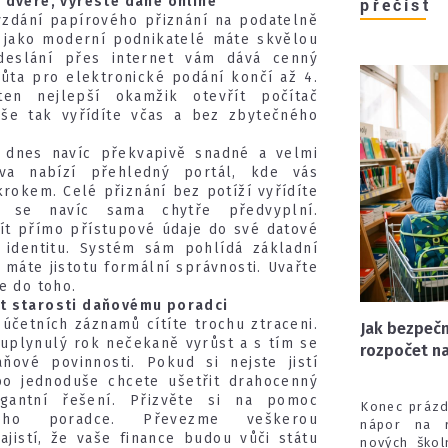
 dveře, vyřešte daně online
přečíst
vzdání papírového přiznání na podatelně
e jako moderní podnikatelé máte skvělou
deslání přes internet vám dává cenný
hůta pro elektronické podání končí až 4.
ten nejlepší okamžik otevřít počítač
Vše tak vyřídíte včas a bez zbytečného
e dnes navíc překvapivě snadné a velmi
ráva nabízí přehledný portál, kde vás
rokem. Celé přiznání bez potíží vyřídíte
 se navíc sama chytře předvyplní.
ít přímo přístupové údaje do své datové
identitu. Systém sám pohlídá základní
máte jistotu formální správnosti. Uvařte
e do toho.
t starosti daňovému poradci
účetních záznamů cítíte trochu ztraceni.
Jak bezpečn
uplynulý rok nečekaně vyrůst a s tím se
rozpočet na
ňové povinnosti. Pokud si nejste jistí
o jednoduše chcete ušetřit drahocenný
egantní řešení. Přizvěte si na pomoc
Konec prázdn
ového poradce. Převezme veškerou
nápor na r
ajistí, že vaše finance budou vůči státu
nových škol