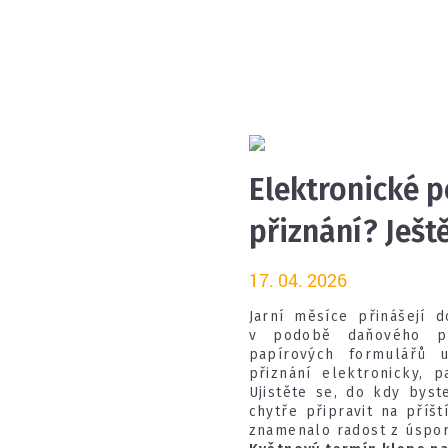
Elektronické 
přiznání? Ještě
17. 04. 2026
Jarní měsíce přinášejí 
v podobě daňového př
papírových formulářů 
přiznání elektronicky, 
Ujistěte se, do kdy byst
chytře připravit na příš
znamenalo radost z úspory