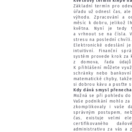
Květnový termín klepe na
Základní termín pro ode
úřadu už odnesl čas, al
výhodu. Zpracování a o
měsíc k dobru, jelikož l
května. Nyní je tedy 
a vrhnout se na čísla. 
stresu na poslední chvíli.
Elektronické odeslání j
intuitivní. Finanční sp
systém provede krok za k
z domova, řada údajů
K přihlášení můžete využ
schránky nebo bankovní 
matematické chyby, takže 
si dobrou kávu a pusťte s
Kdy dává smysl přenecha
Možná se při pohledu do 
Vaše podnikání mohlo za 
zkomplikovaly i vaše da
správným postupem, neb
čas, existuje velmi el
certifikovaného daň
administrativu za vás a z