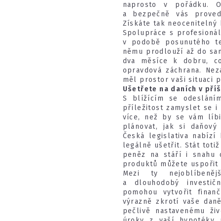
naprosto v pořádku. O
a bezpečně vás provede 
Získáte tak neocenitelný 
Spolupráce s profesionál
v podobě posunutého te
němu prodlouží až do sam
dva měsíce k dobru, c
opravdová záchrana. Nez
měl prostor vaši situaci
Ušetřete na daních v pří
S blížícím se odesláním
příležitost zamyslet se i
více, než by se vám líbi
plánovat, jak si daňový
Česká legislativa nabízí
legálně ušetřit. Stát tot
peněz na stáří i snahu 
produktů můžete uspořit 
Mezi ty nejoblíbeněj
a dlouhodobý investič
pomohou vytvořit finanč
výrazně zkrotí vaše daně
pečlivě nastavenému živ
úroky z vaší hypotéky 